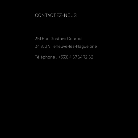
CONTACTEZ-NOUS
351 Rue Gustave Courbet
34 750 Villeneuve-lès-Maguelone
Téléphone : +33(0)4 67 64 72 62