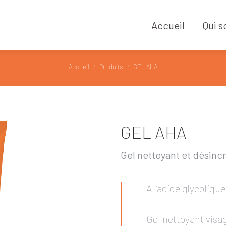
Accueil
Qui 
Accueil
Qui 
Vous êtes ici :
Accueil
Produits
GEL AHA
GEL AHA
Gel nettoyant et désinc
A l’acide glycolique
Gel nettoyant visa