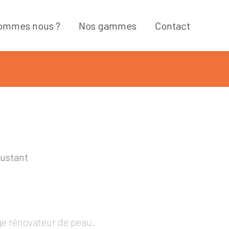
sommes nous ?
Nos gammes
Contact
sommes nous ?
Nos gammes
Contact
rustant
ge rénovateur de peau.