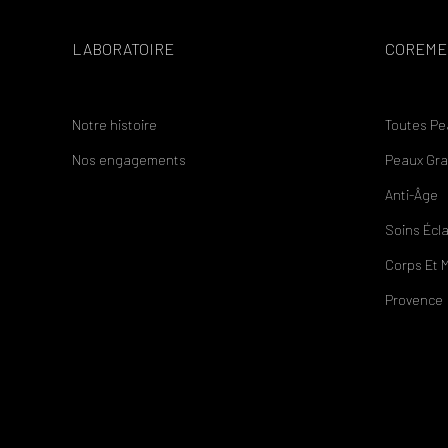
LABORATOIRE
COREME
Notre histoire
Toutes Pe
Nos engagements
Peaux Gr
Anti-
Â
ge
Soins
É
cl
Corps Et 
Provence