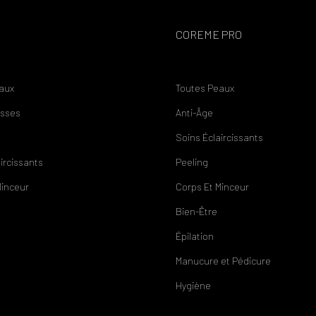
COREME PRO
aux
Toutes Peaux
asses
Anti-
Â
ge
Soins
É
claircissants
aircissants
Peeling
Minceur
Corps Et Minceur
Bien-
Ê
tre
É
pilation
Manucure et Pédicure
Hygiène