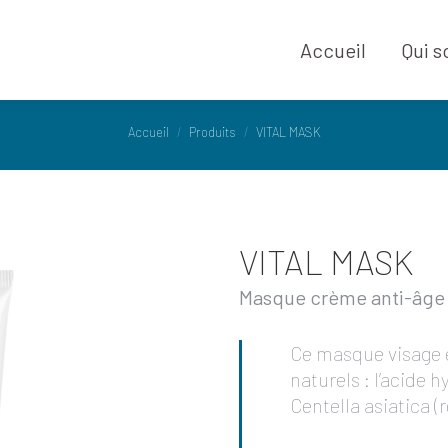
Accueil
Qui 
Accueil
Qui 
Vous êtes ici :
Accueil
Produits
VITAL MASK
VITAL MASK
Masque crème anti-âge
Ce masque visage es
naturels : l’acide h
Centella asiatica (r