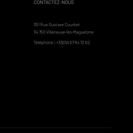
CONTACTEZ-NOUS
351 Rue Gustave Courbet
34 750 Villeneuve-lès-Maguelone
Téléphone : +33(0)4 67 64 72 62