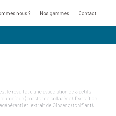
sommes nous ?
Nos gammes
Contact
sommes nous ?
Nos gammes
Contact
t le résultat d’une association de 3 actifs
yaluronique (booster de collagène), l’extrait de
égénérant) et l’extrait de Ginseng (tonifiant).