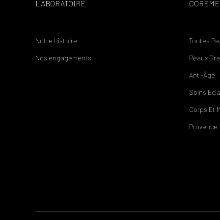
LABORATOIRE
COREME
Notre histoire
Toutes Pe
Nos engagements
Peaux Gr
Anti-
Â
ge
Soins
É
cl
Corps Et 
Provence