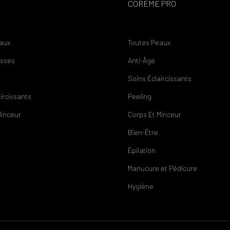
COREME PRO
aux
Toutes Peaux
asses
Anti-
Â
ge
Soins
É
claircissants
aircissants
Peeling
Minceur
Corps Et Minceur
Bien-
Ê
tre
É
pilation
Manucure et Pédicure
Hygiène