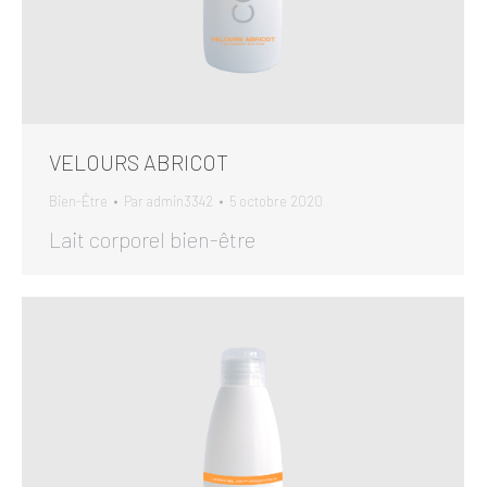
VELOURS ABRICOT
Bien-Être
Par
admin3342
5 octobre 2020
Lait corporel bien-être