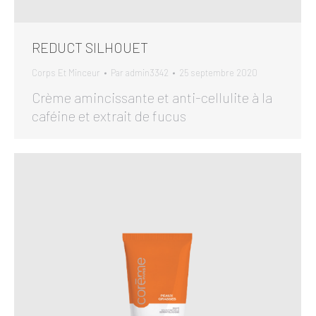
REDUCT SILHOUET
Corps Et Minceur
Par
admin3342
25 septembre 2020
Crème amincissante et anti-cellulite à la
caféine et extrait de fucus